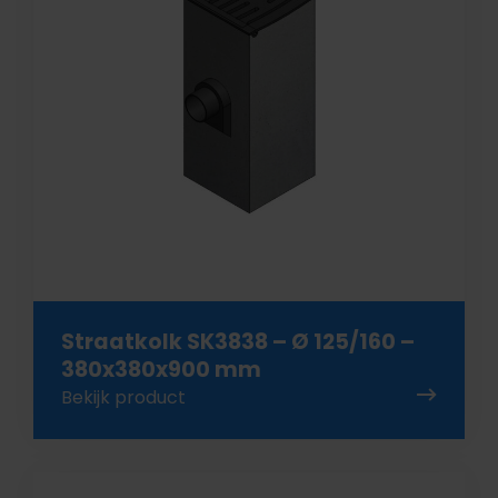
Straatkolk SK3838 – Ø 125/160 –
380x380x900 mm
Bekijk product