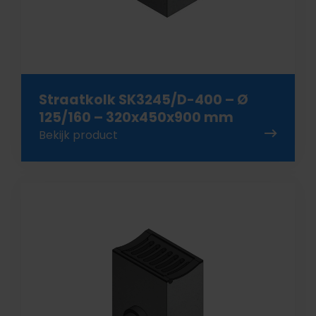
Straatkolk SK3245/D-400 – Ø
125/160 – 320x450x900 mm
Bekijk product