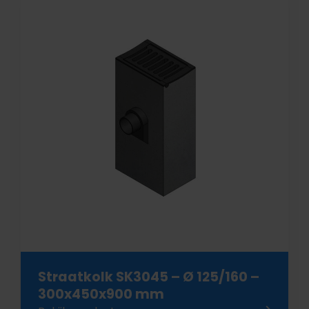
Straatkolk SK3045 – Ø 125/160 –
300x450x900 mm