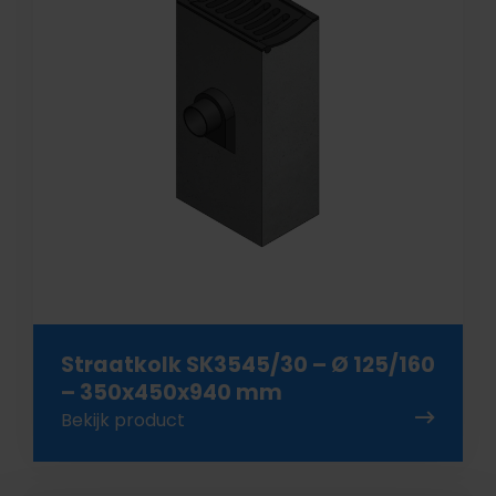
Straatkolk SK3545/30 – Ø 125/160
– 350x450x940 mm
Bekijk product