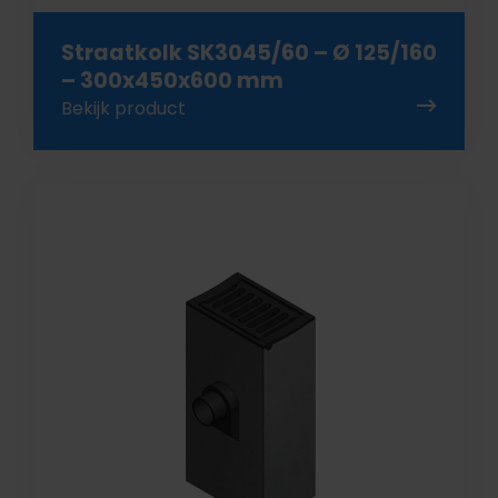
Straatkolk SK3045/60 – Ø 125/160
– 300x450x600 mm
Bekijk product