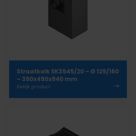
Straatkolk SK3545/20 – Ø 125/160
– 350x450x940 mm
Bekijk product