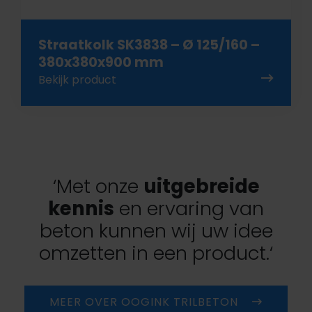
Straatkolk SK3838 – Ø 125/160 –
380x380x900 mm
Bekijk product
‘Met onze
uitgebreide
kennis
en ervaring van
beton kunnen wij uw idee
omzetten in een product.‘
MEER OVER OOGINK TRILBETON