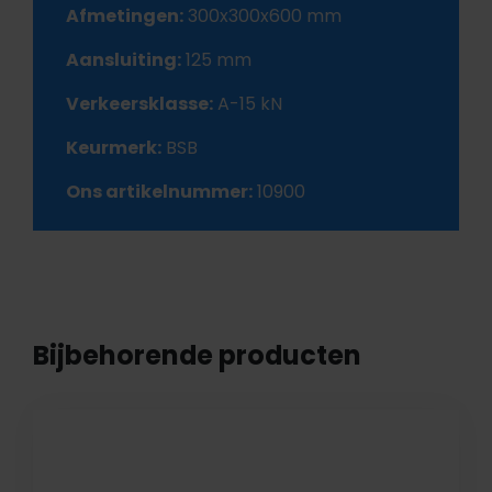
Afmetingen:
300x300x600 mm
Aansluiting:
125 mm
Verkeersklasse:
A-15 kN
Keurmerk:
BSB
Ons artikelnummer:
10900
Bijbehorende producten