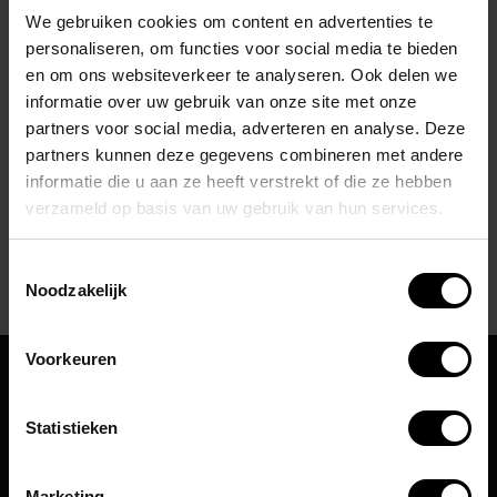
‘Met onze
uitgebreide
We gebruiken cookies om content en advertenties te
kennis
en ervaring van
personaliseren, om functies voor social media te bieden
beton kunnen wij uw idee
en om ons websiteverkeer te analyseren. Ook delen we
informatie over uw gebruik van onze site met onze
omzetten in een product.‘
partners voor social media, adverteren en analyse. Deze
partners kunnen deze gegevens combineren met andere
informatie die u aan ze heeft verstrekt of die ze hebben
MEER OVER OOGINK TRILBETON
verzameld op basis van uw gebruik van hun services.
Toestemmingsselectie
Noodzakelijk
Voorkeuren
Statistieken
Oogink Trilbeton B.V.
Marketing