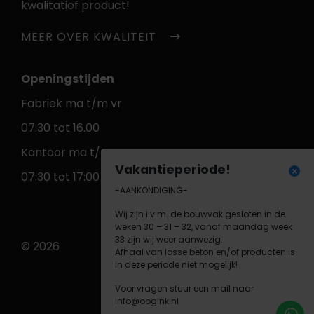
kwalitatief product!
MEER OVER KWALITEIT
Openingstijden
Fabriek ma t/m vr
07:30 tot 16.00
Kantoor ma t/m vr
Vakantieperiode!
07:30 tot 17:00
-AANKONDIGING-
Wij zijn i.v.m. de bouwvak gesloten in de
weken 30 – 31 – 32, vanaf maandag week
33 zijn wij weer aanwezig.
© 2026
Afhaal van losse beton en/of producten is
in deze periode niet mogelijk!
Voor vragen stuur een mail naar
info@oogink.nl