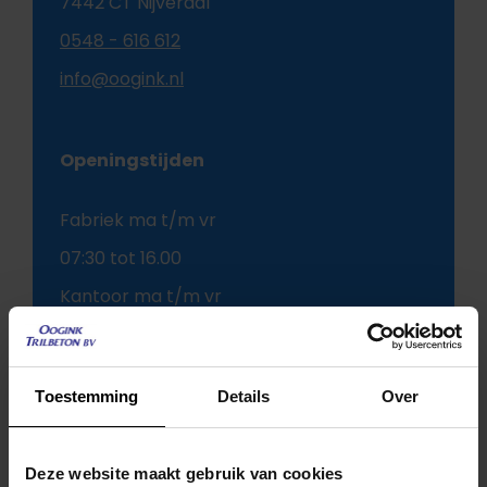
7442 CT Nijverdal
0548 - 616 612
info@oogink.nl
Openingstijden
Fabriek ma t/m vr
07:30 tot 16.00
Kantoor ma t/m vr
07:30 tot 17:00
Toestemming
Details
Over
Deze website maakt gebruik van cookies