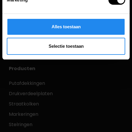
Transportweg 3
7442 CT Nijverdal
0548 - 616 612
Alles toestaan
info@oogink.nl
Selectie toestaan
CONTACT
Producten
Putafdekkingen
Drukverdeelplaten
Straatkolken
Markeringen
Stelringen