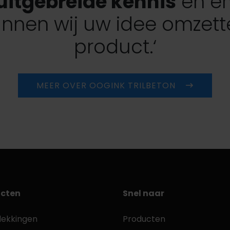
uitgebreide kennis
en er
nnen wij uw idee omzett
product.‘
MEER OVER OOGINK TRILBETON
cten
Snel naar
dekkingen
Producten