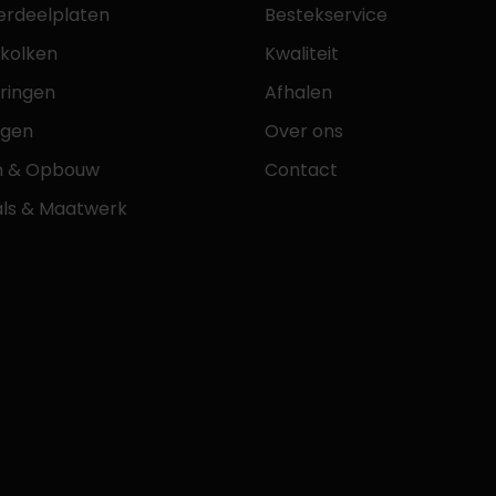
erdeelplaten
Bestekservice
tkolken
Kwaliteit
ringen
Afhalen
ngen
Over ons
n & Opbouw
Contact
als & Maatwerk