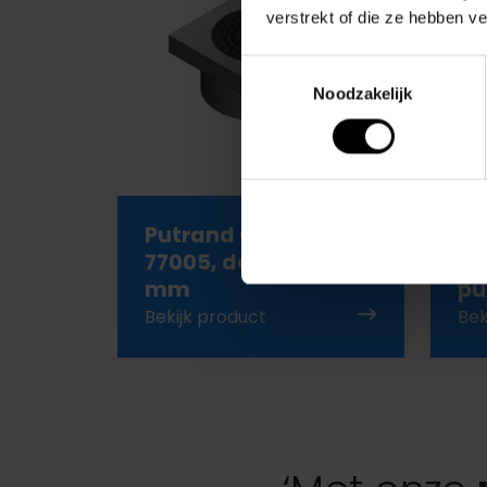
verstrekt of die ze hebben v
Toestemmingsselectie
Noodzakelijk
Putrand Oogink
Pr
77005, dagmaat 320
va
mm
pu
Bekijk product
Bek