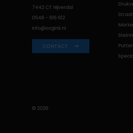
Drukv
7442 CT Nijverdal
Straa
0548 - 616 612
Marke
info@oogink.nl
Stelri
Putte
CONTACT
Speci
© 2026