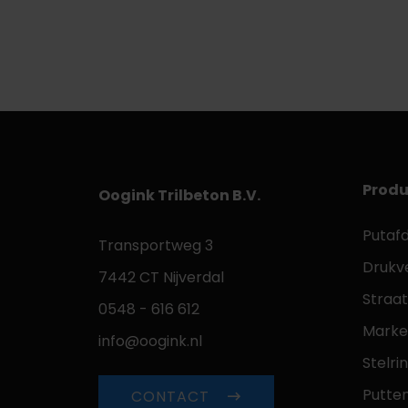
Produ
Oogink Trilbeton B.V.
Putaf
Transportweg 3
Drukv
7442 CT Nijverdal
Straa
0548 - 616 612
Marke
info@oogink.nl
Stelri
Putte
CONTACT