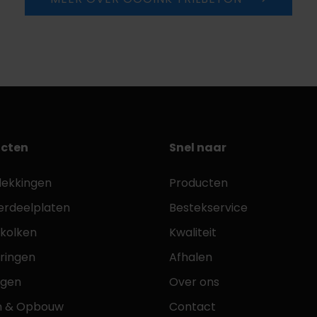
cten
Snel naar
dekkingen
Producten
erdeelplaten
Bestekservice
tkolken
Kwaliteit
ringen
Afhalen
ngen
Over ons
n & Opbouw
Contact