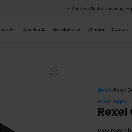
Snelle en flexibele levering mog
Kwaliteit
Downloads
Bestekservice
Afhalen
Contact
Home
»
Rexel 
Rexel Oogink
Rexel
Deze rexel is 