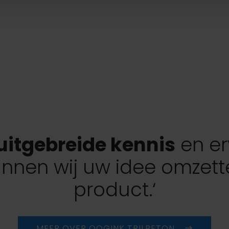
uitgebreide kennis
en er
nnen wij uw idee omzett
product.‘
MEER OVER OOGINK TRILBETON