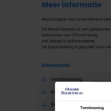
Meer informatie
Rexel Oogink met scharnierend d
De Rexel bestaat uit een gietijzer
betonvoet van 170 mm hoog.
Het deksel is zelfknevelend.
De putafdekking is geschikt voor v
Downloads
Detailtekening
Bestek .PDF
Bestek .RSX
Toestemming