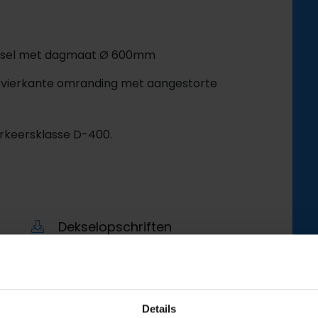
eksel met dagmaat Ø 600mm
en vierkante omranding met aangestorte
erkeersklasse D-400.
Dekselopschriften
Productblad
Details