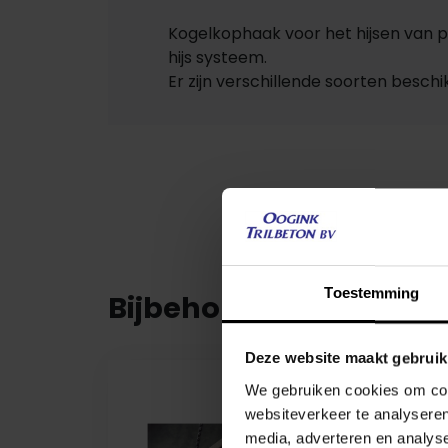
Kogelkophaak voor het hijsen van p
hijs systeem.
Er zijn verschillende soorten beschik
Toestemming
Bijbehorende product
Deze website maakt gebruik
We gebruiken cookies om cont
websiteverkeer te analyseren
media, adverteren en analys