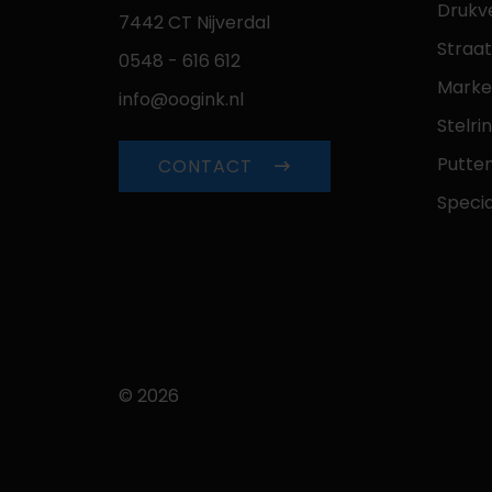
Drukv
7442 CT Nijverdal
Straa
0548 - 616 612
Marke
info@oogink.nl
Stelri
Putte
CONTACT
Speci
© 2026