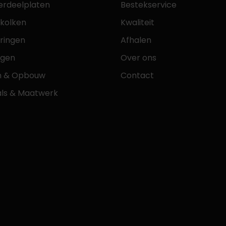
erdeelplaten
Bestekservice
tkolken
Kwaliteit
ringen
Afhalen
ngen
Over ons
n & Opbouw
Contact
als & Maatwerk