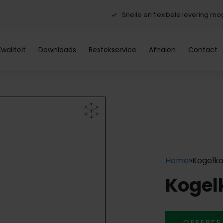
Snelle en flexibele levering mog
Kwaliteit
Downloads
Bestekservice
Afhalen
Contact
Home
»
Kogelk
Kogel
OFFERTE