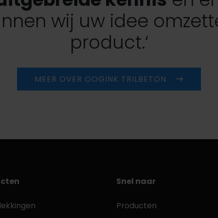
nnen wij uw idee omzett
product.‘
MEER OVER OOGINK TRILBETON
cten
Snel naar
dekkingen
Producten