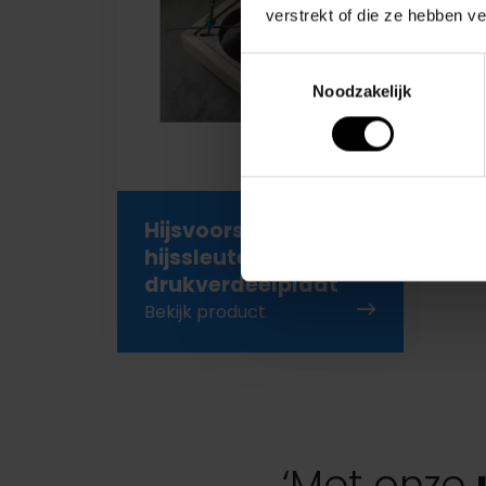
verstrekt of die ze hebben v
Toestemmingsselectie
Noodzakelijk
Hijsvoorschrift &
hijssleutels t.b.v.
drukverdeelplaat
Bekijk product
‘Met onze