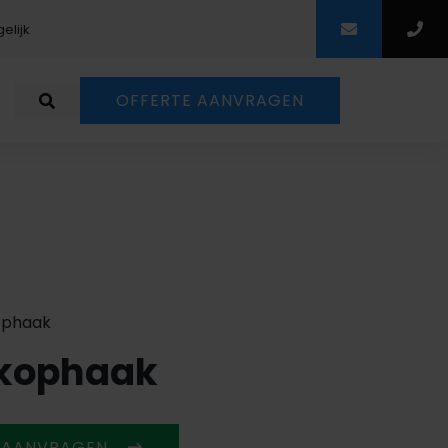
elijk
Scherpe prij
OFFERTE AANVRAGEN
ophaak
kophaak
 AANVRAGEN