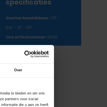
specificaties
Soorten beschikbaar:
1.3T -
2.5T - 5T - 10T
Ons artikelnummer:
90021
Over
 media te bieden en om ons
ze partners voor social
nformatie die u aan ze heeft