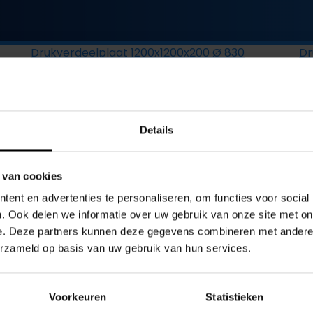
Drukverdeelplaat 1200x1200x200 Ø 830
Dr
Overgangsplaat 980x980x120 Ø 630
Details
uitgebreide kennis
en er
 van cookies
nnen wij uw idee omzett
ent en advertenties te personaliseren, om functies voor social
product.‘
. Ook delen we informatie over uw gebruik van onze site met on
e. Deze partners kunnen deze gegevens combineren met andere i
erzameld op basis van uw gebruik van hun services.
MEER OVER OOGINK TRILBETON
Voorkeuren
Statistieken