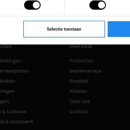
Selectie toestaan
cten
Snel naar
dekkingen
Producten
erdeelplaten
Bestekservice
tkolken
Kwaliteit
ringen
Afhalen
ngen
Over ons
n & Opbouw
Contact
als & Maatwerk