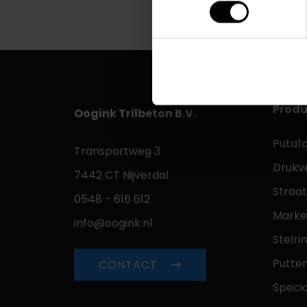
Produ
Oogink Trilbeton B.V.
Putaf
Transportweg 3
Drukv
7442 CT Nijverdal
Straa
0548 - 616 612
Marke
info@oogink.nl
Stelri
Putte
CONTACT
Speci